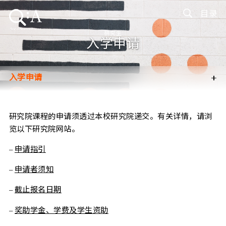
目录
研究生
入学申请
+
入学申请
研究生（修课式）
研究生（研究式）
研究院课程的申请须透过本校研究院递交。有关详情，请浏
览以下研究院网站。
–
申请指引
–
申请者须知
–
截止报名日期
–
奖助学金、学费及学生资助