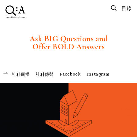
目錄
Ask BIG Questions and
Offer BOLD Answers
Facebook
Instagram
社科廣播
社科傳聲